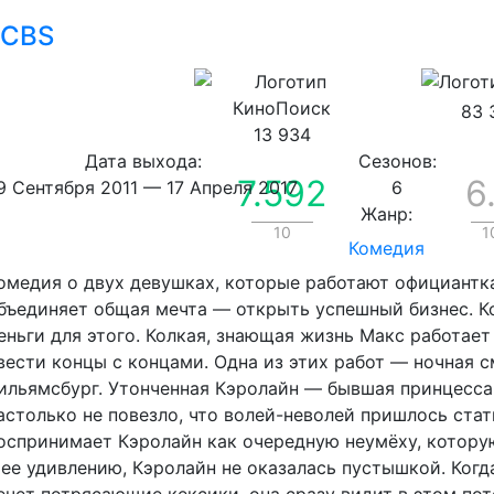
CBS
83 
13 934
Дата выхода:
Сезонов:
7.592
6
9 Сентября 2011
—
17 Апреля 2017
6
Жанр:
10
1
Комедия
омедия о двух девушках, которые работают официантка
бъединяет общая мечта — открыть успешный бизнес. Ко
еньги для этого. Колкая, знающая жизнь Макс работает
вести концы с концами. Одна из этих работ — ночная 
ильямсбург. Утонченная Кэролайн — бывшая принцесса
астолько не повезло, что волей-неволей пришлось ста
оспринимает Кэролайн как очередную неумёху, котору
 ее удивлению, Кэролайн не оказалась пустышкой. Когд
ечет потрясающие кексики, она сразу видит в этом по