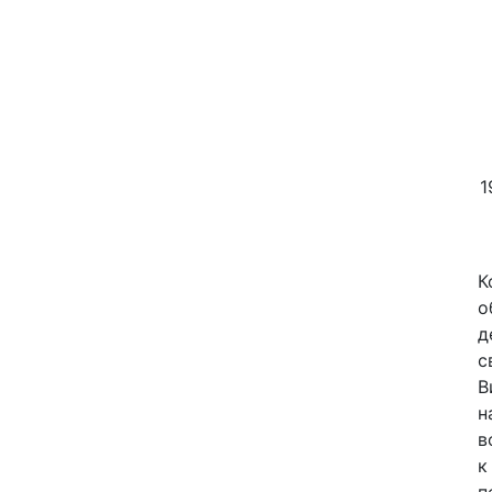
1
К
о
д
с
В
н
в
к
п