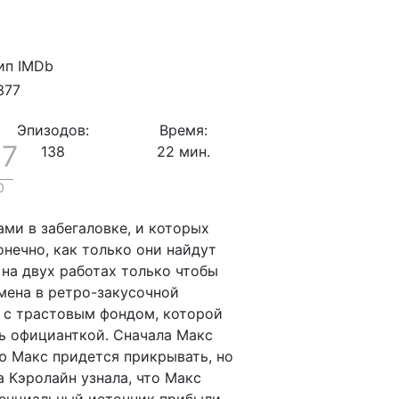
377
Эпизодов:
Время:
.7
138
22 мин.
0
ми в забегаловке, и которых
нечно, как только они найдут
 на двух работах только чтобы
смена в ретро-закусочной
 с трастовым фондом, которой
ть официанткой. Сначала Макс
ю Макс придется прикрывать, но
а Кэролайн узнала, что Макс
тенциальный источник прибыли,