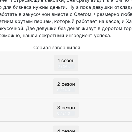
о для бизнеса нужны деньги. Ну а пока девушки откла
аботать в закусочной вместе с Олегом, чрезмерно люб
етним крутым перцем, который работает на кассе; и Х
акусочной. Две девушки без денег живут в дорогом гор
озможно, нашли секретный ингредиент успеха.
Сериал
завершился
1 сезон
0 / 24
0
2 сезон
0 / 24
0
3 сезон
0 / 24
0
4 сезон