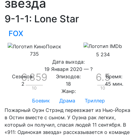
звезда
9-1-1: Lone Star
FOX
735
5 234
Дата выхода:
19 Января 2020
—
?
6.859
6.5
Сезонов:
Эпизодов:
Время:
2
18
45 мин.
10
10
Жанр:
Боевик
Драма
Триллер
Пожарный Оуэн Стрэнд переезжает из Нью-Йорка
в Остин вместе с сыном. У Оуэна рак легких,
который он получил, спасая людей 11 сентября. В
«911: Одинокая звезда» рассказывается о команде