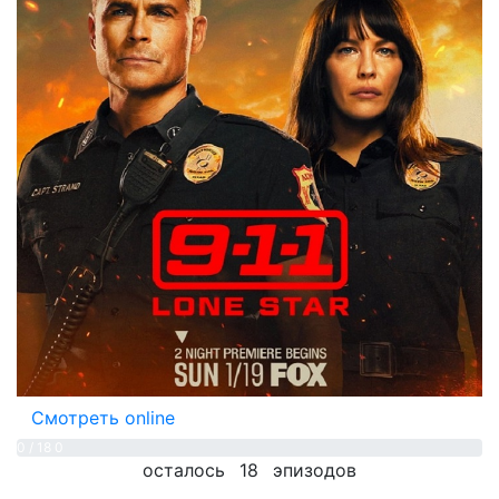
Смотреть online
0 / 18
0
осталось
18
эпизодов