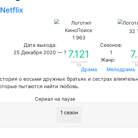
Netflix
32 
1 963
Дата выхода:
Сезонов:
7.121
7
25 Декабря 2020
—
?
1
Жанр:
10
1
Драма
Мелодрама
стория о восьми дружных братьях и сестрах влиятель
оторые пытаются найти любовь.
Сериал
на паузе
1 сезон
0 / 8
0