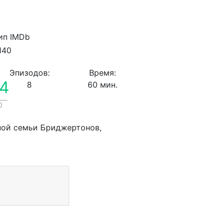
140
Эпизодов:
Время:
.4
8
60 мин.
0
ной семьи Бриджертонов,