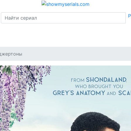
Р
джертоны