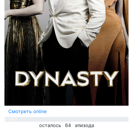
Смотреть online
0 / 64
0
осталось
64
эпизода