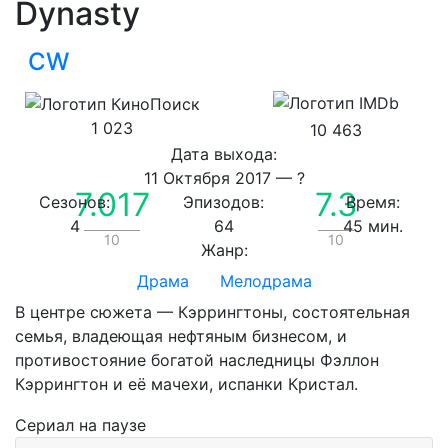
Dynasty
CW
1 023
10 463
Дата выхода:
11 Октября 2017
—
?
7.017
7.3
Сезонов:
Эпизодов:
Время:
4
64
45 мин.
10
10
Жанр:
Драма
Мелодрама
В центре сюжета — Кэррингтоны, состоятельная
семья, владеющая нефтяным бизнесом, и
противостояние богатой наследницы Фэллон
Кэррингтон и её мачехи, испанки Кристал.
Сериал
на паузе