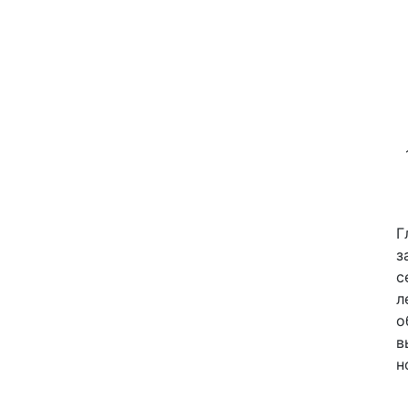
Г
з
с
л
о
в
н