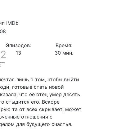
608
Эпизодов:
Время:
.2
13
30 мин.
0
ечтая лишь о том, чтобы выйти
юди, готовые стать новой
казала, что ее отец умер десять
то стыдится его. Вскоре
орую та от всех скрывает, может
орченные отношения с
делом для будущего счастья.