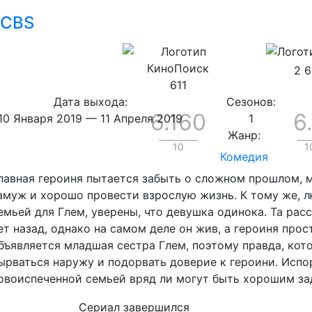
CBS
2 
611
Дата выхода:
Сезонов:
6.160
6
10 Января 2019
—
11 Апреля 2019
1
Жанр:
10
1
Комедия
лавная героиня пытается забыть о сложном прошлом, м
амуж и хорошо провести взрослую жизнь. К тому же, л
емьей для Глем, уверены, что девушка одинока. Та расс
ет назад, однако на самом деле он жив, а героиня прос
бъявляется младшая сестра Глем, поэтому правда, кот
ырваться наружу и подорвать доверие к героини. Исп
овоиспеченной семьей вряд ли могут быть хорошим за
Сериал
завершился