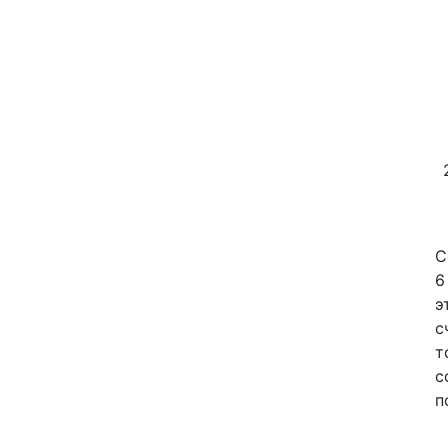
C
6
э
с
т
с
п