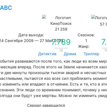
ABC
57 
21 259
Дата выхода:
Сезонов:
7.789
7
24 Сентября 2009
—
27 Мая 2010
1
Жанр:
10
1
Детектив
Драма
Триллер
обытия развиваются после того, как люди во всем мир
 месяцев вперед. После этого на Земле начинается хаос
ти две минуты произошли тысячи аварий и несчастных с
частливыми, пытаются изо всех сил приблизить момент
о изменить или впадают в отчаяние. Есть и те, кто в э
ознание. Эти люди со временем понимают, почему у ни
олгода они будут уже мертвы. Можно ли изменить уви
Сериал
завершился