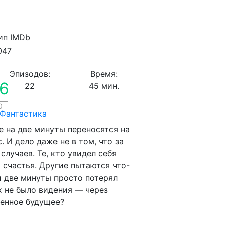
047
Эпизодов:
Время:
.6
22
45 мин.
0
Фантастика
е на две минуты переносятся на
. И дело даже не в том, что за
лучаев. Те, кто увидел себя
 счастья. Другие пытаются что-
ти две минуты просто потерял
х не было видения — через
денное будущее?