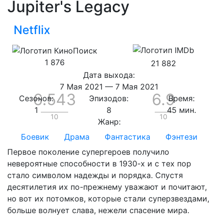
Jupiter's Legacy
Netflix
1 876
21 882
Дата выхода:
7 Мая 2021
—
7 Мая 2021
6.543
6.9
Сезонов:
Эпизодов:
Время:
1
8
45 мин.
10
10
Жанр:
Боевик
Драма
Фантастика
Фэнтези
Первое поколение супергероев получило
невероятные способности в 1930-х и с тех пор
стало символом надежды и порядка. Спустя
десятилетия их по-прежнему уважают и почитают,
но вот их потомков, которые стали суперзвездами,
больше волнует слава, нежели спасение мира.