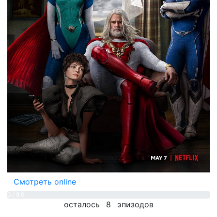
Смотреть online
0 / 8
0
осталось
8
эпизодов