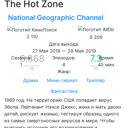
The Hot Zone
National Geographic Channel
2 110
6 209
Дата выхода:
27 Мая 2019
—
29 Мая 2019
6.868
7.3
Сезонов:
Эпизодов:
Время:
1
6
45 мин.
10
10
Жанр:
Драма
Мини-сериал
Триллер
Фантастика
1989 год. На территорию США попадает вирус
Эбола. Лейтенант Нэнси Джекс, жена и мать двоих
детей, рискует жизнью, тестируя образец одного
из самых смертоносных вирусов в мире. Чтобы
выяснить источник его возникновения и