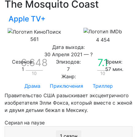
The Mosquito Coast
Apple TV+
561
4 454
Дата выхода:
30 Апреля 2021
—
?
6.648
7.1
Сезонов:
Эпизодов:
Время:
1
7
57 мин.
10
10
Жанр:
Драма
Приключения
Триллер
Правительство США разыскивает эксцентричного
изобретателя Элли Фокса, который вместе с женой
и двумя детьми бежал в Мексику.
Сериал
на паузе
1 сезон