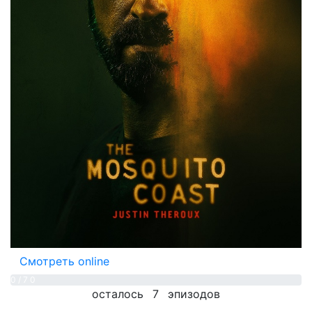
Смотреть online
0 / 7
0
осталось
7
эпизодов