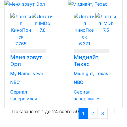
7.8
7.5
7.765
6.371
Меня зовут
Миднайт,
Эрл
Техас
My Name is Earl
Midnight, Texas
NBC
NBC
Сериал
Сериал
завершился
завершился
Показано от 1 до 24 всего 50
1
2
3