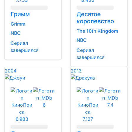
7.733
8.456
Гримм
Десятое
королевство
Grimm
The 10th Kingdom
NBC
NBC
Сериал
завершился
Сериал
завершился
2004
2013
6
7.4
6.983
7.127