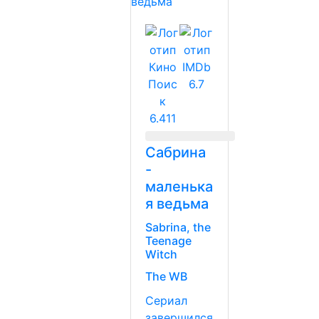
6.7
6.411
Сабрина
-
маленька
я ведьма
Sabrina, the
Teenage
Witch
The WB
Сериал
завершился