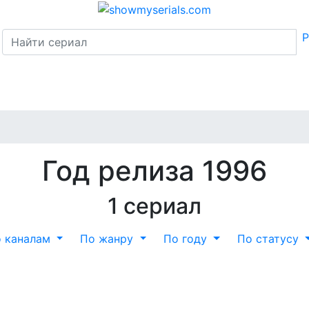
Р
Год релиза 1996
1
сериал
 каналам
По жанру
По году
По статусу